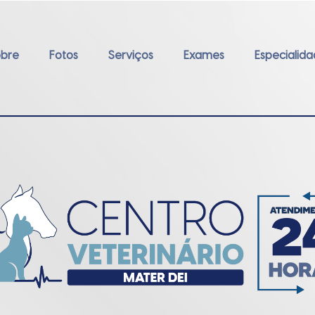
obre
Fotos
Serviços
Exames
Especialid