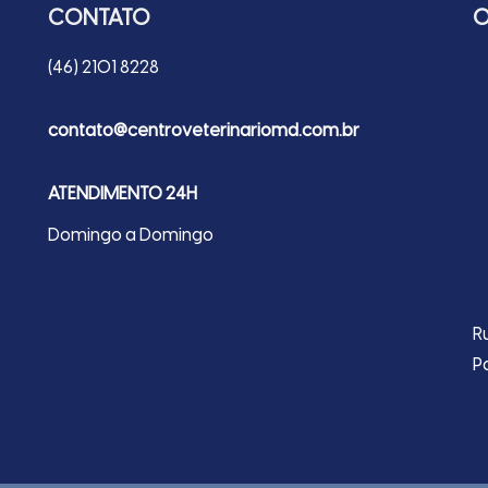
CONTATO
O
(46) 2101 8228
contato@centroveterinariomd.com.br
ATENDIMENTO 24H
Domingo a Domingo
R
P